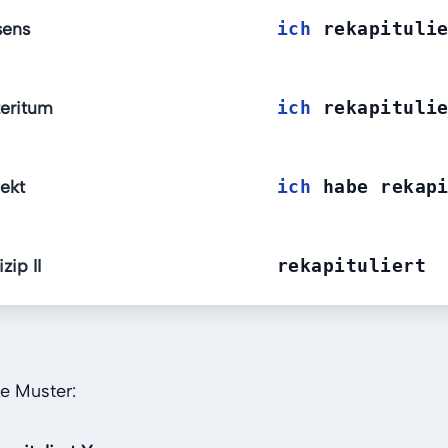
sens
ich
rekapituli
teritum
ich
rekapituli
fekt
ich
habe rekap
izip II
rekapituliert
e Muster: