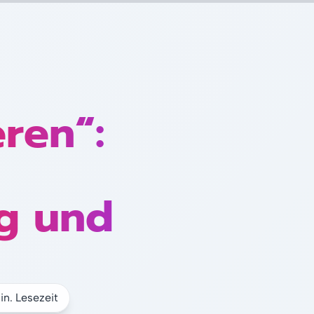
eren“:
g und
in. Lesezeit