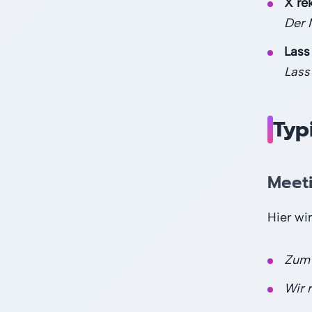
X rek
Der 
Lass
Lass
Typ
Meet
Hier wir
Zum 
Wir 