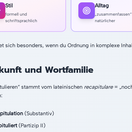
Stil
Alltag
formell und
„zusammenfassen“ 
schriftsprachlich
natürlicher
et sich besonders, wenn du Ordnung in komplexe Inhalte
kunft und Wortfamilie
tulieren“ stammt vom lateinischen
recapitulare
= „noch
:
pitulation
(Substantiv)
ituliert
(Partizip II)