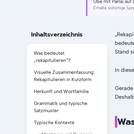
Übe mit Parlai au
Erhalte sofortige Sp
Inhaltsverzeichnis
„Rekapi
bedeut
Stand s
Was bedeutet
„rekapitulieren“?
In dies
Visuelle Zusammenfassung:
Rekapitulieren in Kurzform
Gerade 
Herkunft und Wortfamilie
Deshalb
Grammatik und typische
Satzmuster
Was
Typische Kontexte