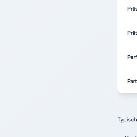
Prä
Prä
Per
Part
Typisch