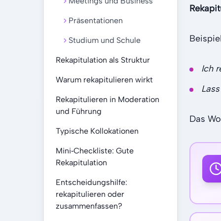
Meetings und Business
Rekapit
Präsentationen
Beispiel
Studium und Schule
Rekapitulation als Struktur
Ich r
Warum rekapitulieren wirkt
Lass
Rekapitulieren in Moderation
und Führung
Das Wor
Typische Kollokationen
Mini‑Checkliste: Gute
Rekapitulation
Entscheidungshilfe:
rekapitulieren oder
zusammenfassen?