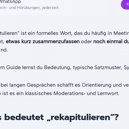
f WhatsApp
K
rech- und Hörübungen, jederzeit.
tulieren“ ist ein formelles Wort, das du häufig in Meet
et,
etwas kurz zusammenzufassen
oder
noch einmal d
ind.
em Guide lernst du Bedeutung, typische Satzmuster, S
bei langen Gesprächen schafft es Orientierung und ver
 ist es ein klassisches Moderations‑ und Lernwort.
 bedeutet „rekapitulieren“?