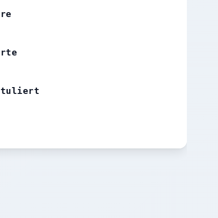
ere
erte
ituliert