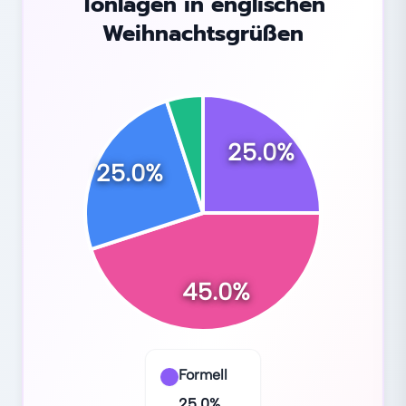
Tonlagen in englischen
Weihnachtsgrüßen
25.0
%
25.0
%
45.0
%
Formell
25.0
%