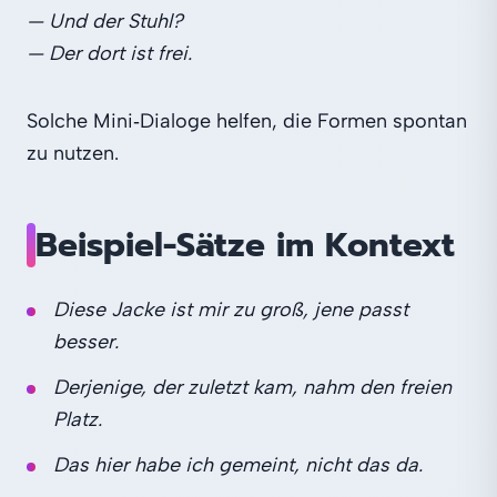
— Und der Stuhl?
— Der dort ist frei.
Solche Mini‑Dialoge helfen, die Formen spontan
zu nutzen.
Beispiel-Sätze im Kontext
Diese Jacke ist mir zu groß, jene passt
besser.
Derjenige, der zuletzt kam, nahm den freien
Platz.
Das hier habe ich gemeint, nicht das da.