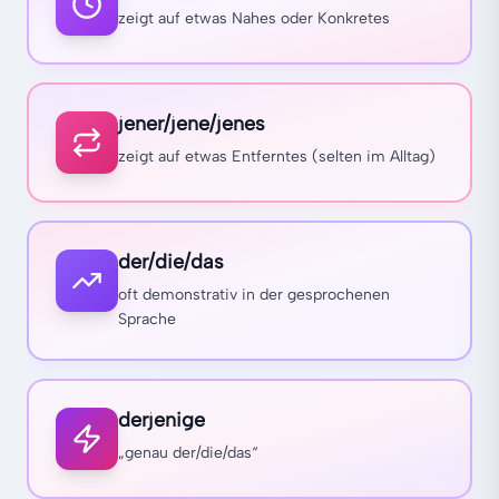
zeigt auf etwas Nahes oder Konkretes
jener/jene/jenes
zeigt auf etwas Entferntes (selten im Alltag)
der/die/das
oft demonstrativ in der gesprochenen
Sprache
derjenige
„genau der/die/das“