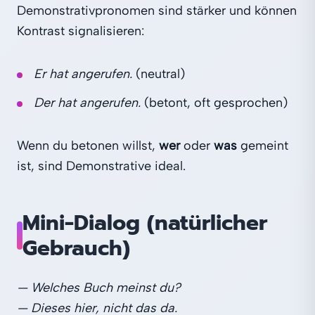
Demonstrativpronomen sind stärker und können
Kontrast signalisieren:
Er hat angerufen.
(neutral)
Der hat angerufen.
(betont, oft gesprochen)
Wenn du betonen willst,
wer
oder
was
gemeint
ist, sind Demonstrative ideal.
Mini‑Dialog (natürlicher
Gebrauch)
— Welches Buch meinst du?
— Dieses hier, nicht das da.