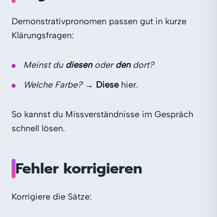
Demonstrativpronomen passen gut in kurze
Klärungsfragen:
Meinst du
diesen
oder
den
dort?
Welche Farbe?
→
Diese
hier.
So kannst du Missverständnisse im Gespräch
schnell lösen.
Fehler korrigieren
Korrigiere die Sätze: