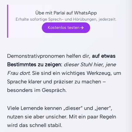
Übe mit Parlai auf WhatsApp
Erhalte sofortige Sprech- und Hörübungen, jederzeit.
Kostenlos testen
Demonstrativpronomen helfen dir,
auf etwas
Bestimmtes zu zeigen
:
dieser Stuhl hier
,
jene
Frau dort
. Sie sind ein wichtiges Werkzeug, um
Sprache klarer und präziser zu machen –
besonders im Gespräch.
Viele Lernende kennen „dieser“ und „jener“,
nutzen sie aber unsicher. Mit ein paar Regeln
wird das schnell stabil.