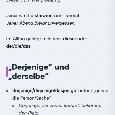
Jener
wirkt
distanziert
oder
formal
:
Jener Abend bleibt unvergessen.
Im Alltag genügt meistens
dieser
oder
der/die/das
.
„Derjenige“ und
„derselbe“
derjenige/diejenige/dasjenige
: betont „genau
die Person/Sache“
Derjenige, der zuerst kommt, bekommt
den Platz.