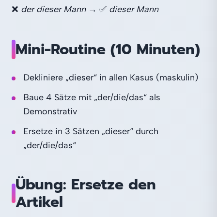
❌
der dieser Mann
→ ✅
dieser Mann
Mini‑Routine (10 Minuten)
Dekliniere „dieser“ in allen Kasus (maskulin)
Baue 4 Sätze mit „der/die/das“ als
Demonstrativ
Ersetze in 3 Sätzen „dieser“ durch
„der/die/das“
Übung: Ersetze den
Artikel