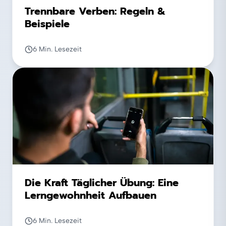
Trennbare Verben: Regeln &
Beispiele
6 Min. Lesezeit
Die Kraft Täglicher Übung: Eine
Lerngewohnheit Aufbauen
6 Min. Lesezeit