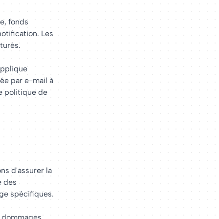
e, fonds
otification. Les
turés.
applique
ée par e-mail à
e politique de
ons d'assurer la
e des
ge spécifiques.
les dommages