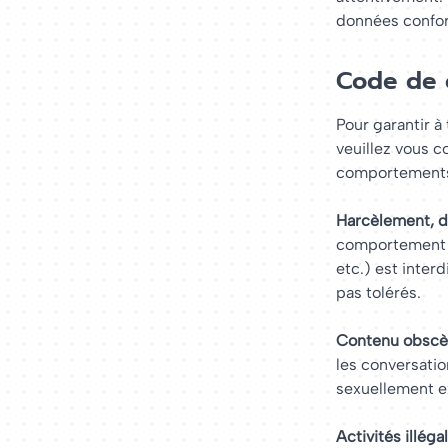
données conform
Code de 
Pour garantir à
veuillez vous c
comportements 
Harcèlement, di
comportement of
etc.) est inter
pas tolérés.
Contenu obscèn
les conversatio
sexuellement ex
Activités illégal