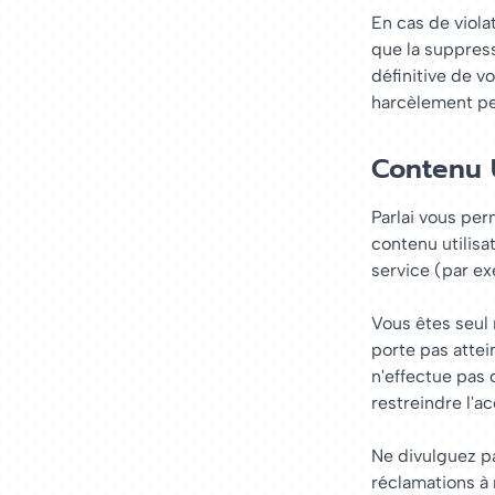
En cas de viola
que la suppres
définitive de v
harcèlement per
Contenu U
Parlai vous per
contenu utilisa
service (par ex
Vous êtes seul 
porte pas attei
n'effectue pas
restreindre l'a
Ne divulguez pa
réclamations à 