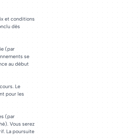
ix et conditions
onclu dès
ie (par
bonnements se
ance au début
cours. Le
nt pour les
es (par
hé). Vous serez
if. La poursuite