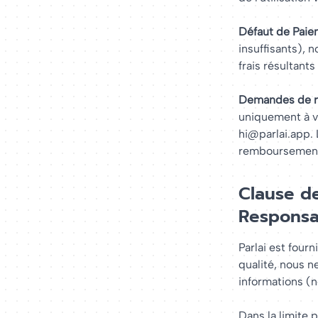
Défaut de Paie
insuffisants), 
frais résultant
Demandes de r
uniquement à v
hi@parlai.app. 
remboursement 
Clause de
Responsab
Parlai est four
qualité, nous n
informations (n
Dans la limite 