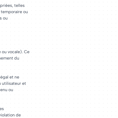
riées, telles
n temporaire ou
s ou
e ou vocale). Ce
nnement du
légal et ne
 utilisateur et
tenu ou
des
iolation de