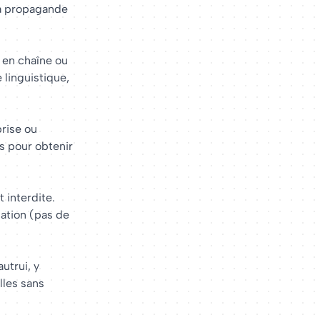
 la propagande
 en chaîne ou
 linguistique,
rise ou
s pour obtenir
t interdite.
ation (pas de
utrui, y
lles sans