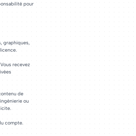
onsabilité pour
s, graphiques,
licence.
. Vous recevez
rivées
 contenu de
-ingénierie ou
icite.
 du compte.