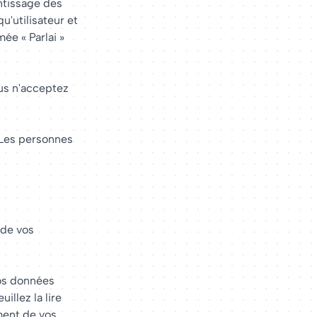
entissage des
u'utilisateur et
ée « Parlai »
ous n'acceptez
 Les personnes
 de vos
vos données
illez la lire
ment de vos