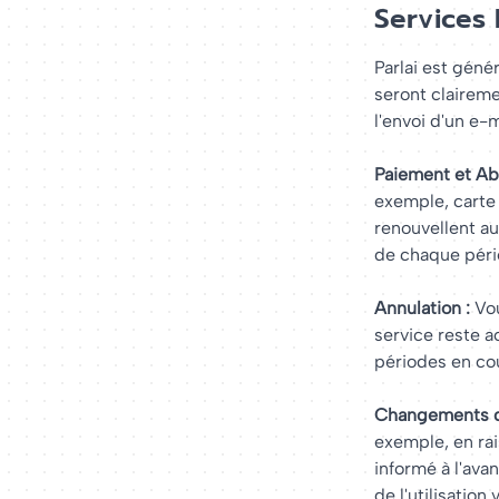
Services 
Parlai est géné
seront clairem
l'envoi d'un e-
Paiement et A
exemple, carte 
renouvellent au
de chaque péri
Annulation :
Vou
service reste a
périodes en co
Changements de
exemple, en ra
informé à l'ava
de l'utilisation