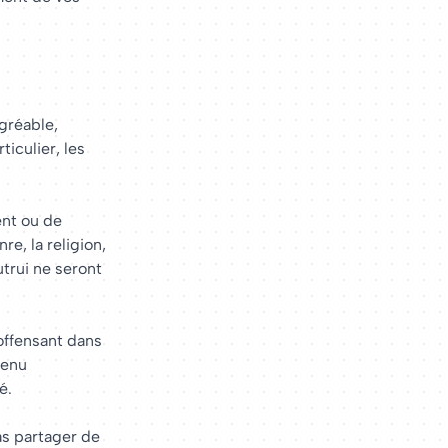
agréable,
iculier, les
nt ou de
e, la religion,
utrui ne seront
 offensant dans
tenu
é.
pas partager de